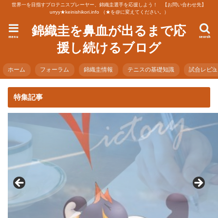
世界一を目指すプロテニスプレーヤー、錦織圭選手を応援しよう！ 【お問い合わせ先】
urryy★keinishikori.info （★を@に変えてください。）
錦織圭を鼻血が出るまで応
menu
search
援し続けるブログ
ホーム
フォーラム
錦織圭情報
テニスの基礎知識
試合レビ
特集記事