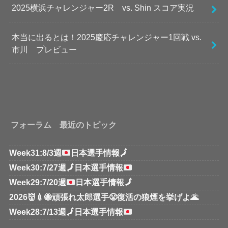
2025横浜チャレンジャー2R vs. Shin スコア実況
本当に出るとは！2025慶応チャレンジャー1回戦 vs.
市川 プレビュー
フォーラム 最近のトピック
Week31:8/3週
日本選手情報
🗾
Week30:7/27週
🗾
日本選手情報
Week29:7/20週
日本選手情報
🗾
2026👹💉🐝頑張れ太郎選手😤復活の狼煙を挙げよ🌋
Week28:7/13週
🗾
日本選手情報