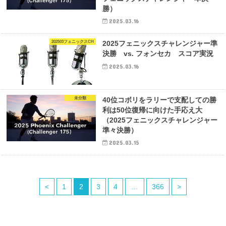
勝）
2025.03.16
202503フェニックスCH
2025フェニックスチャレンジャー準
決勝 vs. フォンセカ スコア実況
2025.03.16
未分類
40位コボリをラリーで支配しての勝
利は50位復帰に向けた手応え大
（2025フェニックスチャレンジャー
準々決勝）
2025.03.15
<
1
2
3
4
…
366
>