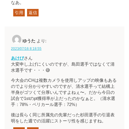
なあ。
引用
返信
ゆうた
より:
2023/07/16 8:18:55
あけび
さん
大変申し上げにくいのですが、島田選手ではなくて清
水選手です・・・😅
今大会のCHは複数カメラを使用しアップの映像もある
のでより分かりやすいのですが、清水選手って結構上
半身がゴツくて分厚いんですよねぇ〜。だから今日の
試合で1stのpt獲得率が上だったのかなぁと。（清水選
手：78%・ペリカール選手：72%）
後は長らく同じ所属先の先輩だった杉田選手の引退表
明をした週での活躍にストーリ性を感じますね。