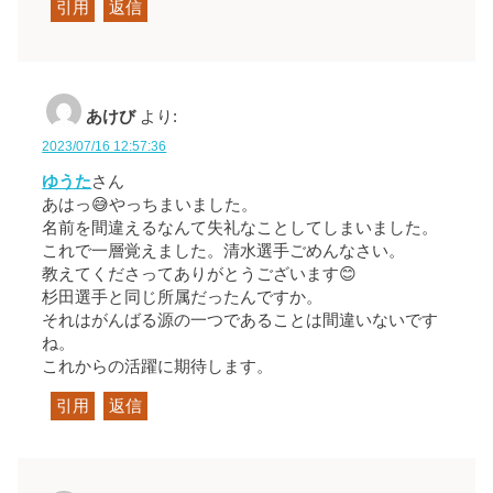
引用
返信
あけび
より:
2023/07/16 12:57:36
ゆうた
さん
あはっ😅やっちまいました。
名前を間違えるなんて失礼なことしてしまいました。
これで一層覚えました。清水選手ごめんなさい。
教えてくださってありがとうございます😊
杉田選手と同じ所属だったんですか。
それはがんばる源の一つであることは間違いないです
ね。
これからの活躍に期待します。
引用
返信