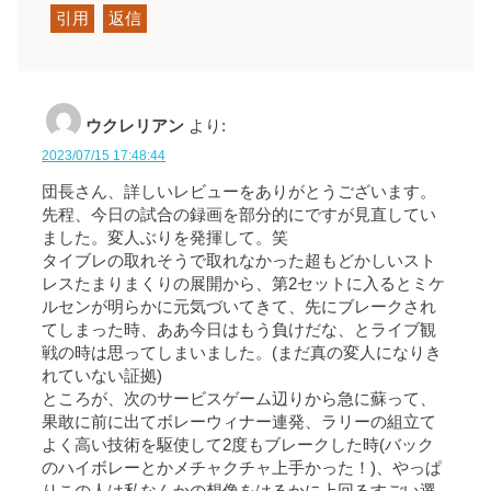
引用
返信
ウクレリアン
より:
2023/07/15 17:48:44
団長さん、詳しいレビューをありがとうございます。
先程、今日の試合の録画を部分的にですが見直してい
ました。変人ぶりを発揮して。笑
タイブレの取れそうで取れなかった超もどかしいスト
レスたまりまくりの展開から、第2セットに入るとミケ
ルセンが明らかに元気づいてきて、先にブレークされ
てしまった時、ああ今日はもう負けだな、とライブ観
戦の時は思ってしまいました。(まだ真の変人になりき
れていない証拠)
ところが、次のサービスゲーム辺りから急に蘇って、
果敢に前に出てボレーウィナー連発、ラリーの組立て
よく高い技術を駆使して2度もブレークした時(バック
のハイボレーとかメチャクチャ上手かった！)、やっぱ
りこの人は私なんかの想像をはるかに上回るすごい選