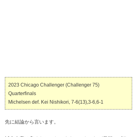
2023 Chicago Challenger (Challenger 75)
Quarterfinals
Michelsen def. Kei Nishikori, 7-6(13),3-6,6-1
先に結論から言います。