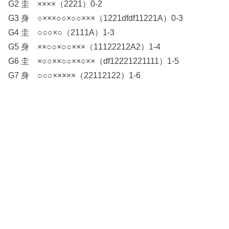
G2 圭 ××××（2221）0-2
G3 身 ○×××○○×○○×××（1221dfdf11221A）0-3
G4 圭 ○○○×○（2111A）1-3
G5 身 ××○○×○○×××（11122212A2）1-4
G6 圭 ×○○××○○××○××（df12221221111）1-5
G7 身 ○○○×××××（22112122）1-6