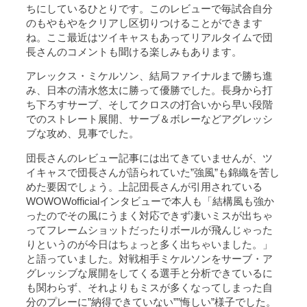
ちにしているひとりです。このレビューで毎試合自分
のもやもやをクリアし区切りつけることができます
ね。ここ最近はツイキャスもあってリアルタイムで団
長さんのコメントも聞ける楽しみもあります。
アレックス・ミケルソン、結局ファイナルまで勝ち進
み、日本の清水悠太に勝って優勝でした。長身から打
ち下ろすサーブ、そしてクロスの打合いから早い段階
でのストレート展開、サーブ＆ボレーなどアグレッシ
ブな攻め、見事でした。
団長さんのレビュー記事には出てきていませんが、ツ
イキャスで団長さんが語られていた”強風”も錦織を苦し
めた要因でしょう。上記団長さんが引用されている
WOWOWofficialインタビューで本人も「結構風も強か
ったのでその風にうまく対応できず凄いミスが出ちゃ
ってフレームショットだったりボールが飛んじゃった
りというのが今日はちょっと多く出ちゃいました。」
と語っていました。対戦相手ミケルソンをサーブ・ア
グレッシブな展開をしてくる選手と分析できているに
も関わらず、それよりもミスが多くなってしまった自
分のプレーに”納得できていない””悔しい”様子でした。