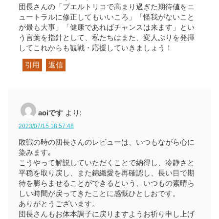
団長さんの「プエルトリコで高まり過ぎた期待値をニ
ュートラルに修正してもいいころ」「怪我がないこと
が最も大事」「健康であればチャンスは来ます」とい
う言葉を指針として、私たちはまた、変人ぷりを発揮
してこれからも観戦・応援していきましょう！
引用
返信
aoiです
より:
2023/07/15 18:57:48
敗戦の時の団長さんのレビューは、いつもながら心に
染みます｡
こうやって解説していただくことで納得し、冷静さと
平穏を取り戻し、また錦織愛を再確認し、長い目で期
待を膨らませることができるという、いつもの素晴ら
しい時間が戻ってきたことに感慨ひとしおです。
ありがとうございます。
団長さんもお体本調子に戻りますようお祈り申し上げ