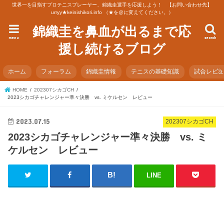
世界一を目指すプロテニスプレーヤー、錦織圭選手を応援しよう！ 【お問い合わせ先】
urryy★keinishikori.info （★を@に変えてください。）
錦織圭を鼻血が出るまで応
menu
search
援し続けるブログ
ホーム
フォーラム
錦織圭情報
テニスの基礎知識
試合レビ
HOME
202307シカゴCH
2023シカゴチャレンジャー準々決勝 vs. ミケルセン レビュー
2023.07.15
202307シカゴCH
2023シカゴチャレンジャー準々決勝 vs. ミ
ケルセン レビュー
LINE