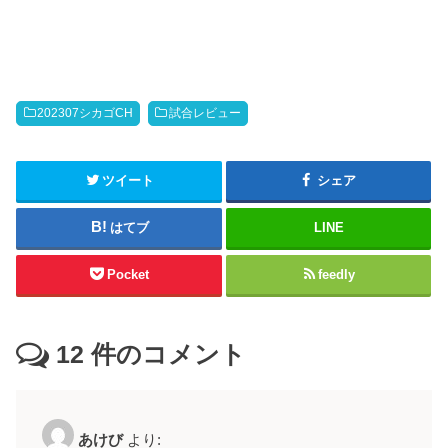
202307シカゴCH
試合レビュー
ツイート
シェア
はてブ
LINE
Pocket
feedly
12
件のコメント
あけび
より: