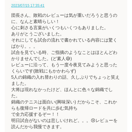
2023/07/15 17:35:41
団長さん、敗戦のレビューは気が重いだろうと思うの
に、なんと素晴らしい！
心に刺さる言葉がいくつもいくつもありました。
ありがとうございました。
それにしても試合の流れで書かれている内容には驚く
ばかり。。。
試合を見ている時、ご指摘のようなことはほとんどわ
かりませんでした。(ど素人😅)
レビューに沿って、もう一度今夜見てみようと思った
くらいです(敗戦にもかかわらず)
5人の錦織の入れ替わりの話、久しぶりでちょっと笑え
ました。
大将は現れなかったけど、ほんとに色々な錦織でし
た。
錦織のテニスは面白い(興味深い) だからこそ、これか
らも復帰ロードを共に歩む気持ち
で全力応援するぞー！！
明日試合がないのは悲しいけれど。。。😢レビューを
読んだから我慢できます。