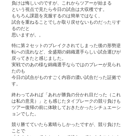
負けは悔しいのですが、これからツアーが始まる
という視点で見たら今日の試合は大収穫です。
もちろん課題を克服するのは簡単ではなく、
試合を重ねることでしか取り戻せないものだったりす
るのだと
思いますが。。
特に第２セットのブレイクされてしまった後の形勢逆
転への流れなど、全盛期の錦織選手らしい試合運びが
戻ってきたと感じました。
実戦でのあの様な錦織選手ならではのプレーが見られ
たのも
今日の試合がものすごく内容の濃い試合だった証拠で
す。
終わってみれば「あれが勝負の分かれ目だった（これ
は私の意見）」とも感じたタイブレークの競り負けも
ツアー復帰の前に体験しておきたかったシチュエーシ
ョンでした。
競り勝てていたら素晴らしかったですが、競り負けた
ことで