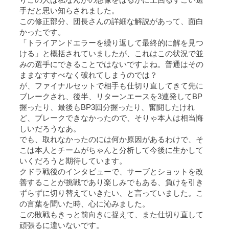
手だと思い知らされました。
この修正部分、団長さんの詳細な解説があって、面白
かったです。
「トライアンドエラーを繰り返して最終的に解を見つ
ける」と概括されていましたが、これはこの状況で並
みの選手にできることではないですよね。普通はその
ままなすすべなく破れてしまうのでは？
が、ファイナルセットで相手も仕切り直してきて先に
ブレークされ、後半、リターンエースを3連発してBP
握ったり、最後もBP3回分握ったり、奮闘したけれ
ど、ブレークできなかったので、そりゃ本人は相当悔
しいだろうなあ。
でも、取れなかったのには何か原因があるわけで、そ
こは本人とチームがちゃんと分析して今後に生かして
いくだろうと期待しています。
クドラ戦後のインタビューで、サーブとショットを改
善することが挑戦であり楽しみでもある、負けを引き
ずらずに切り替えていきたい、と言っていました。こ
の言葉を聞いた時、心に沁みました。
この敗戦もきっと前向きに捉えて、また仕切り直して
頑張るに違いないです。