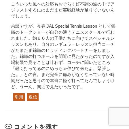
こういった風への対応もおそらく好不調の波の中でア
ジャストするにはまだまだ実戦経験が足りていないん
でしょう。
余談ですが、今春 JAL Special Tennis Lesson として錦
織のトークショーが自分の通うテニススクールで行わ
れました。約６０人の子供たちに向けてスペシャルレ
ッスンもあり、自分のレギュラーレッスン担当コーチ
がたまたま錦織のヒッティングパートナーをしまし
た。錦織の打つボールを間近に見たかったのですが入
場制限で見ることは叶わず、コーチに聞いたところ
「軽く打ってるのにめっちゃ伸びて来たよ。緊張し
た。」との言。まだ完全に痛みがなくなっていない時
期だったと思うので本当に軽く打ってたんでしょうけ
ど、うーん、間近で見たかったです。
引用
返信
コメントを残す