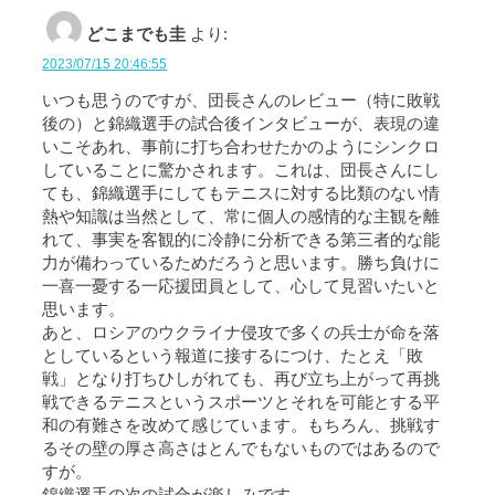
どこまでも圭
より:
2023/07/15 20:46:55
いつも思うのですが、団長さんのレビュー（特に敗戦
後の）と錦織選手の試合後インタビューが、表現の違
いこそあれ、事前に打ち合わせたかのようにシンクロ
していることに驚かされます。これは、団長さんにし
ても、錦織選手にしてもテニスに対する比類のない情
熱や知識は当然として、常に個人の感情的な主観を離
れて、事実を客観的に冷静に分析できる第三者的な能
力が備わっているためだろうと思います。勝ち負けに
一喜一憂する一応援団員として、心して見習いたいと
思います。
あと、ロシアのウクライナ侵攻で多くの兵士が命を落
としているという報道に接するにつけ、たとえ「敗
戦」となり打ちひしがれても、再び立ち上がって再挑
戦できるテニスというスポーツとそれを可能とする平
和の有難さを改めて感じています。もちろん、挑戦す
るその壁の厚さ高さはとんでもないものではあるので
すが。
錦織選手の次の試合が楽しみです。