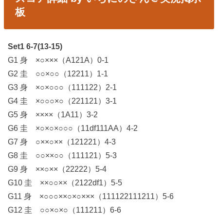
板
Set1 6-7(13-15)
G1 身 ×○×××（A121A）0-1
G2 圭 ○○×○○（12211）1-1
G3 身 ×○×○○○（111122）2-1
G4 圭 ×○○○×○（221121）3-1
G5 身 ××××（1A11）3-2
G6 圭 ×○×○×○○○（11df111AA）4-2
G7 身 ○××○××（121221）4-3
G8 圭 ○○××○○（111121）5-3
G9 身 ××○××（22222）5-4
G10 圭 ××○○××（2122df1）5-5
G11 身 ×○○○××○×○×××（111122111211）5-6
G12 圭 ○○×○×○（111211）6-6