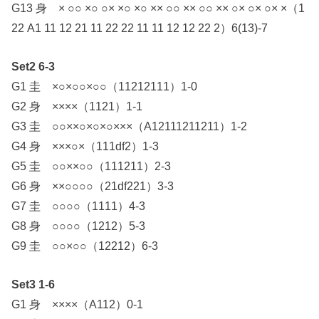
G13 身 × ○○ ×○ ○× ×○ ×○ ×× ○○ ×× ○○ ×× ○× ○× ○× ×（1
22 A1 11 12 21 11 22 22 11 11 12 12 22 2）6(13)-7
Set2 6-3
G1 圭 ×○×○○×○○（11212111）1-0
G2 身 ××××（1121）1-1
G3 圭 ○○××○×○×○×××（A12111211211）1-2
G4 身 ×××○×（111df2）1-3
G5 圭 ○○××○○（111211）2-3
G6 身 ××○○○○（21df221）3-3
G7 圭 ○○○○（1111）4-3
G8 身 ○○○○（1212）5-3
G9 圭 ○○×○○（12212）6-3
Set3 1-6
G1 身 ××××（A112）0-1