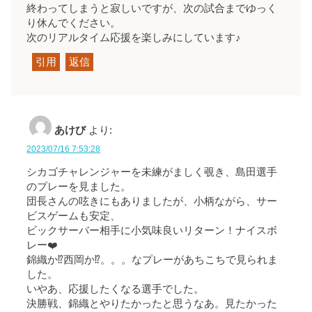
終わってしまうと寂しいですが、次の試合までゆっく
り休んでください。
次のリアルタイム応援を楽しみにしています♪
引用
返信
あけび
より:
2023/07/16 7:53:28
シカゴチャレンジャーを未練がましく覗き、島田選手
のプレーを見ました。
団長さんの呟きにもありましたが、小柄ながら、サー
ビスゲームも安定、
ビックサーバー相手に小気味良いリターン！ナイスボ
レー❤️
錦織か⁉️西岡か⁉️。。。なプレーがあちこちで見られま
した。
いやあ、応援したくなる選手でした。
決勝戦、錦織とやりたかったと思うなあ。見たかった