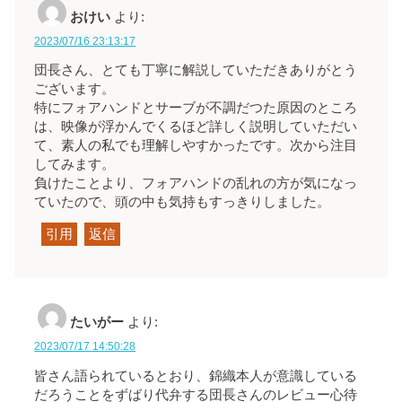
おけい
より:
2023/07/16 23:13:17
団長さん、とても丁寧に解説していただきありがとう
ございます。
特にフォアハンドとサーブが不調だつた原因のところ
は、映像が浮かんでくるほど詳しく説明していただい
て、素人の私でも理解しやすかったです。次から注目
してみます。
負けたことより、フォアハンドの乱れの方が気になっ
ていたので、頭の中も気持もすっきりしました。
引用
返信
たいがー
より:
2023/07/17 14:50:28
皆さん語られているとおり、錦織本人が意識している
だろうことをずばり代弁する団長さんのレビュー心待