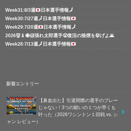
Week31:8/3週
日本選手情報
🗾
Week30:7/27週
🗾
日本選手情報
Week29:7/20週
日本選手情報
🗾
2026👹💉🐝頑張れ太郎選手😤復活の狼煙を挙げよ🌋
Week28:7/13週
🗾
日本選手情報
新着エントリー
【鼻血出た】引退間際の選手のプレー
じゃない！3つの願いの１つが早くも
叶った（2026ワシントン１回戦 vs. シ
ャン レビュー）