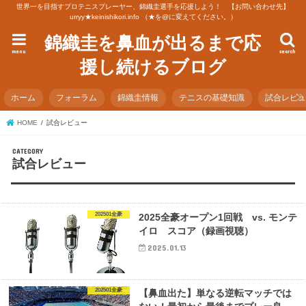
世界一を目指すプロテニスプレーヤー、錦織圭選手を応援しよう！ 【お問い合わせ先】
urryy★keinishikori.info （★を@に変えてください。）
錦織圭を鼻血が出るまで応
menu
search
援し続けるブログ
ホーム
フォーラム
錦織圭情報
テニスの基礎知識
試合レビ
HOME
試合レビュー
試合レビュー
202501全豪
2025全豪オープン1回戦 vs. モンテ
イロ スコア（録画視聴）
2025.01.13
202501全豪
【鼻血出た】単なる逆転マッチでは