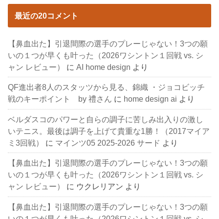
最近の20コメント
【鼻血出た】引退間際の選手のプレーじゃない！3つの願
いの１つが早くも叶った（2026ワシントン１回戦 vs. シ
ャン レビュー）
に
AI home design
より
QF進出者8人のスタッツから見る、錦織 ・ジョコビッチ
戦のキーポイント by 禮さん
に
home design ai
より
ベルダスコのパワーと自らの調子に苦しみ出入りの激し
いテニス。最後は調子を上げて貴重な1勝！（2017マイア
ミ3回戦）
に
マインツ05 2025-2026 サード
より
【鼻血出た】引退間際の選手のプレーじゃない！3つの願
いの１つが早くも叶った（2026ワシントン１回戦 vs. シ
ャン レビュー）
に
ウクレリアン
より
【鼻血出た】引退間際の選手のプレーじゃない！3つの願
いの１つが早くも叶った（2026ワシントン１回戦 vs. シ